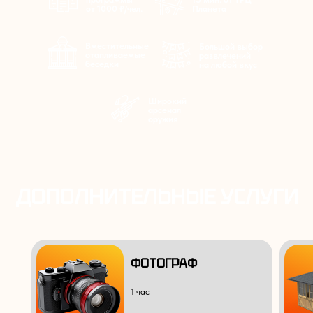
от 1000
₽/чел.
Планета
Вместительные
Большой выбор
отапливаемые
развлечений
беседки
на любой вкус
Широкий
арсенал
оружия
ДОПОЛНИТЕЛЬНЫЕ УСЛУГИ
ФОТОГРАФ
1 час