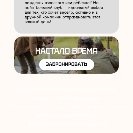
рождения взрослого или ребенка? Наш
пейнтбольный клуб — идеальный выбор
для тех, кто хочет весело, активно и в
дружной компании отпраздновать этот
важный день!
НАСТАЛО ВРЕМЯ
ЗАБРОНИРОВАТЬ
Забудьте о скучных Днях рождения! Вы –
главный герой праздника.
В Гладиаторе вас ждет драйв, эмоции, свежий
воздух и море веселья.
Праздник запомнится надолго!