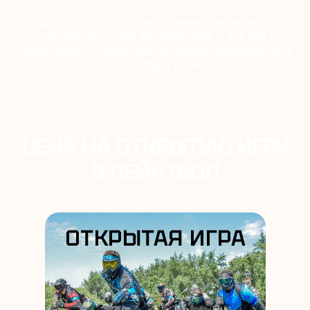
Открытые игры проходят одновременно на всех
площадках клуба «Гладиатор» — это дает
масштабность действий и полное погружение в
атмосферу игры
ЦЕНА НА ОТКРЫТУЮ ИГРУ
В ПЕЙНТБОЛ
ОТКРЫТАЯ ИГРА