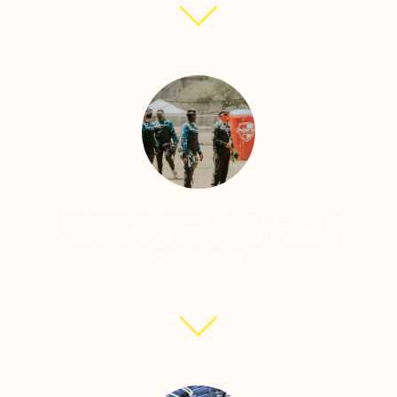
В воскресенье ждем в клубе к 9:30 на ул.
Утренняя, 4А на инструктаж и выдачу
снаряжения