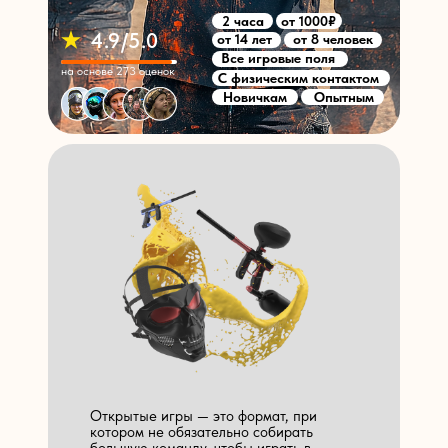
2 часа
от 1000₽
4.9/5.0
от 14 лет
от 8 человек
Все игровые поля
на основе 273 оценок
С физическим контактом
Новичкам
Опытным
Открытые игры — это формат, при
котором не обязательно собирать