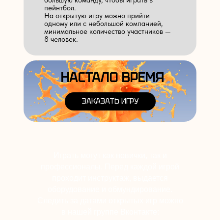
большую команду, чтобы играть в
пейнтбол.
На открытую игру можно прийти
одному или с небольшой компанией,
минимальное количество участников —
8 человек.
НАСТАЛО ВРЕМЯ
ЗАКАЗАТЬ ИГРУ
Играть могут как новички, так и
профессионалы. Перед каждой игрой
проходит инструктаж, выдается
оборудование и обмундирование.
Следить за датами открытых игр можно
в нашей группе Вконтакте: