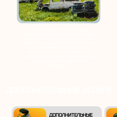
У нас 3 игровых поля, которые
полностью оборудованы для игры в
пейтнбол, лазертаг и гидробол. На
полях есть разные укрытия, строения
и ограждения. Одно из полей –
тактическое. На нем проводятся
игровые программы, соревнования,
турниры, детский лазертаг и
гидробол.
ДОПОЛНИТЕЛЬНЫЕ УСЛУГИ
ДОПОЛНИТЕЛЬНЫЕ