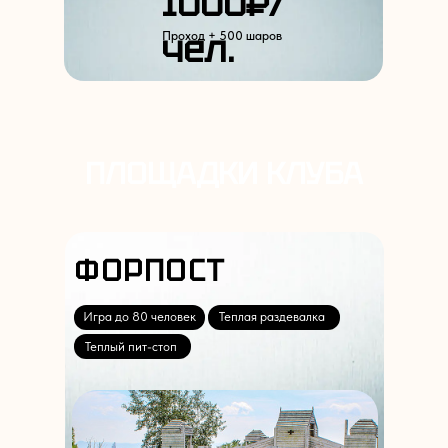
1000
₽/
чел.
Проход + 500 шаров
ПЛОЩАДКИ КЛУБА
ФОРПОСТ
Игра до 80 человек
Теплая раздевалка
Теплый пит-стоп