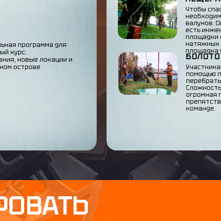
Чтобы спа
необходим
валунов. О
есть инже
площадки 
натяжных 
альная программа для
площадка 
ый курс.
БОЛОТО
ания, новые локации и
нном острове
Участника
помощью 
перебрать
Сложность
огромная 
препятств
команде.
РОВАТЬ