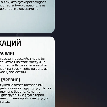
 в том, что путь преграждает
пропасть. Нужно преодолеть
ие вместе с друзьями по
КАЦИЙ
АЧЕЛИ)
и раскачивающийся мост. Вы
ержаться на этом мосту и не
пропасть. Ваша задача взойти
дой на брус, чтобы ни одна из
коснулась земли.
 (БРЕВНО)
и ущелье через которое вы
ейти помогая друг другу. Через
оложено бревно. Команда
 две группы и с двух сторон
нно должны пройти на другую
е упав.