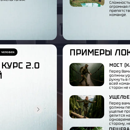
Сложность
огромная 
препятств
команде.
ПРИМЕРЫ ЛО
0 человек
КУРС 2.0
МОСТ (К
Перед Вам
Й
должны уд
рухнуть в 
всей коман
сторон не 
УЩЕЛЬЕ
Перед вам
должны пер
ущелье пр
делится на
одновреме
сторону, н
ПЕЩЕРА