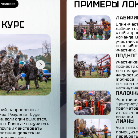
ПРИМЕРЫ ЛО
0 человек
ЛАБИРИ
 КУРС
Один учас
лабиринт в
чтобы про
команде. 
участник 
он погибне
участник.
ПОДНОС
Участника
пронести 
ленточную
жидкостью
(подносе),
нести его
натянутых
ПАЛОЧК
Участники
"центрифу
предметов
аний, направленных
и слаженн
ва. Результат будет
локации.
а, если один ошибется,
ЛИАНЫ
ово. Помогает научиться
Участника
друга и действовать
помощью 
астники делятся на
перебрать
ь испытания.