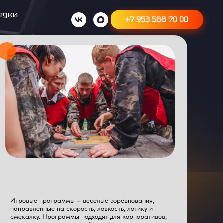
едки
+7 953 588 70 00
Игровые программы – веселые соревнования,
направленные на скорость, ловкость, логику и
смекалку. Программы подходят для корпоративов,