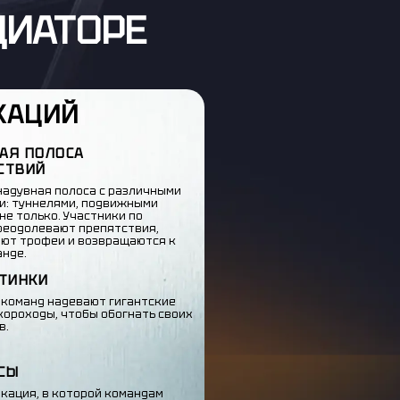
ДИАТОРЕ
КАЦИЙ
АЯ ПОЛОСА
СТВИЙ
надувная полоса с различными
и: туннелями, подвижными
не только. Участники по
реодолевают препятствия,
ют трофеи и возвращаются к
анде.
ОТИНКИ
 команд надевают гигантские
короходы, чтобы обогнать своих
в.
СЫ
окация, в которой командам