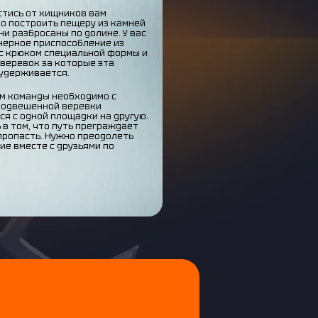
стись от хищников вам
о построить пещеру из камней
ни разбросаны по долине. У вас
нерное приспособление из
с крюком специальной формы и
веревок за которые эта
удерживается.
м команды необходимо с
подвешенной веревки
ся с одной площадки на другую.
 в том, что путь преграждает
пропасть. Нужно преодолеть
ие вместе с друзьями по