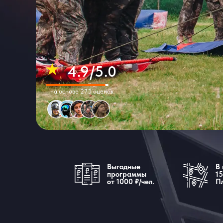
4.9/5.0
на основе 273 оценок
Выгодные
В 
программы
15
от 1000
₽/чел.
П