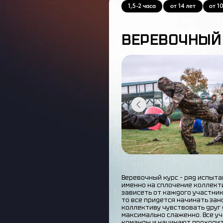
1,5-2 часа
от 14 лет
от 1
ВЕРЕВОЧНЫЙ
Веревочный курс – ряд испыт
именно на сплочение коллекти
зависеть от каждого участник
то все придется начинать зан
коллективу чувствовать друг 
максимально слаженно. Все уч
команды и начинают проходит