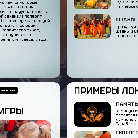
нужно на с
 команды, которые
памперсах
оходя испытания
ольшая надувная полоса
ой реквизит подарят
ШТАНЫ 
. На прохождение каждой
а отведенное время
Сразу 3 уч
 количество очков,
штаны и б
для подвижного
сопернико
бегать и повеселиться.
ПРИМЕРЫ ЛО
0 человек
ПАМЯТЬ
 ИГРЫ
Команды и
последова
лампочек. 
Заработае
СКОРОС