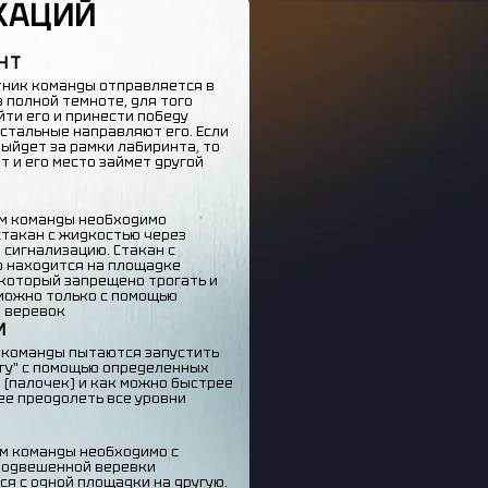
КАЦИЙ
НТ
тник команды отправляется в
 полной темноте, для того
йти его и принести победу
Остальные направляют его. Если
выйдет за рамки лабиринта, то
т и его место займет другой
м команды необходимо
стакан с жидкостью через
 сигнализацию. Стакан с
 находится на площадке
 который запрещено трогать и
 можно только с помощью
 веревок
И
 команды пытаются запустить
гу" с помощью определенных
 (палочек) и как можно быстрее
ее преодолеть все уровни
м команды необходимо с
подвешенной веревки
ся с одной площадки на другую.