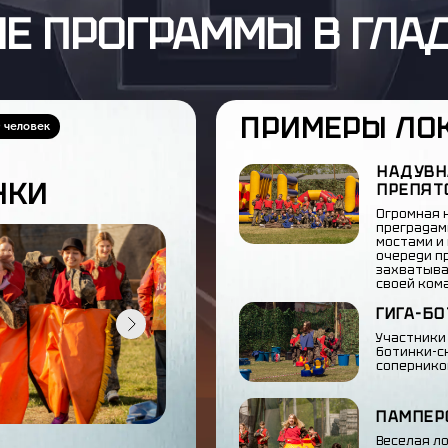
Е ПРОГРАММЫ В ГЛА
ПРИМЕРЫ ЛО
0 человек
НАДУВН
НКИ
ПРЕПЯТ
Огромная 
преградам
мостами и 
очереди п
захватыва
своей ком
ГИГА-Б
Участники
ботинки-с
сопернико
ПАМПЕР
Веселая л