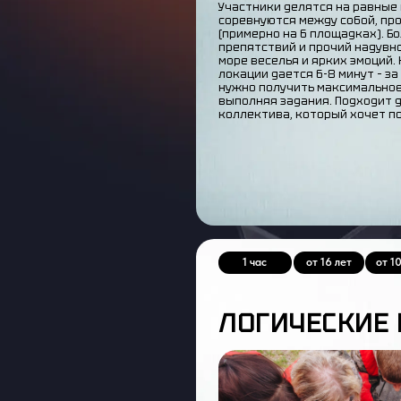
Участники делятся на равные
соревнуются между собой, пр
(примерно на 6 площадках). Б
препятствий и прочий надувн
море веселья и ярких эмоций
локации дается 6-8 минут – з
нужно получить максимальное
выполняя задания. Подходит 
коллектива, который хочет по
1 час
от 16 лет
от 1
ЛОГИЧЕСКИЕ