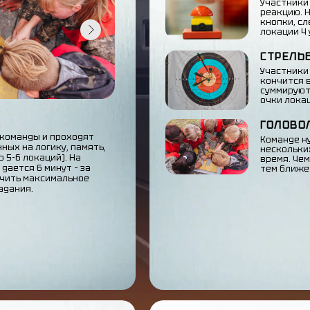
Участники
реакцию. 
кнопки, с
локации 4 
СТРЕЛЬ
Участники 
кончится 
суммируют
очки лока
ГОЛОВО
 команды и проходят
Команде н
ных на логику, память,
нескольких
 5-6 локаций). На
время. Че
ается 6 минут – за
тем ближе 
учить максимальное
адания.