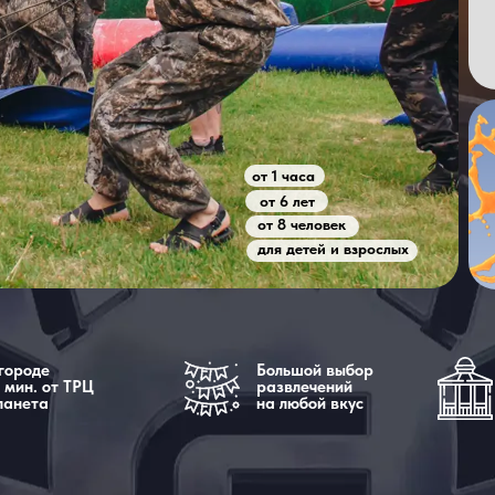
от 1 часа
от 6 лет
от 8 человек
для детей и взрослых
городе
Большой выбор
 мин. от ТРЦ
развлечений
ланета
на любой вкус