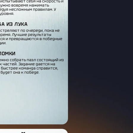
 испытывают себя на скорость и
Нужно вовремя нажимать
ледуя несложным правилам. У
уровня.
БА ИЗ ЛУКА
стреляют по очереди, пока не
время. Лучшие результаты
ся и превращаются в победные
ции.
ЛОМКИ
ужно собрать пазл состоящий из
 частей. Задание дается на
м быстрее команда справится,
будет она к победе.