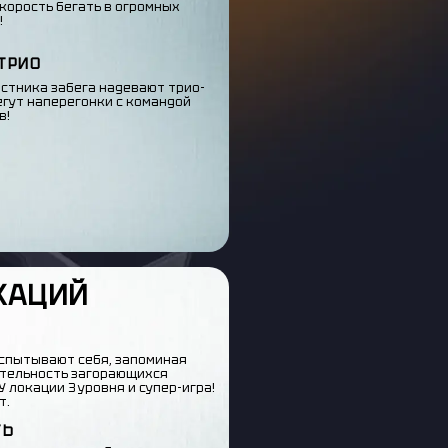
корость бегать в огромных
!
ТРИО
астника забега надевают трио-
егут наперегонки с командой
в!
КАЦИЙ
спытывают себя, запоминая
тельность загорающихся
У локации 3 уровня и супер-игра!
т.
ТЬ