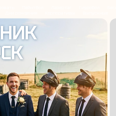
ровать
Пейнтбол
Лазертаг
Гидробол
Бес
Дни рождения
Корпоративы
Выпускные
НИК
СК