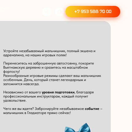
едки
+7 953 588 70 00
Устройте незабываемый мальчишник, полный экшена и
адреналина, на наших игровых полях!
Перенеситесь на заброшенную автостоянку, покорите
Вьетнамскую деревню и сразитесь на масштабном
форпосту!
Разнообразные игровые режимы сделают ваш мальчишник
особенным. День, который станет легендарным и
запомнится навсегда.
Независимо от вашего
уровня подготовки
, благодаря
профессиональным инструктарам, каждый получит
удовольствие.
Чего же вы ждете? Забронируйте незабываемое
событие
–
мальчишник в Гладиаторе прямо сейчас!