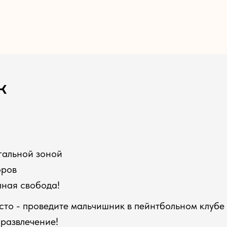
к
гальной зоной
оров
лная свобода!
сто - проведите мальчишник в пейнтбольном клубе
развлечение!